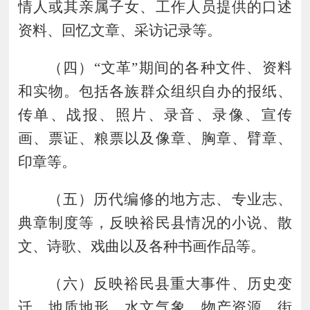
情人或其亲属子女、工作人员提供的口述
资料、回忆文章、采访记录等。
（
四
）
“文革”期间的各种文件、资料
和实物。包括各
族
群众组织自办的报纸、
传单、战报、照片、录音、录像、宣传
画、票证、粮票以及像章、胸章、臂章、
印章等。
（
五
）
历代编修的地方志、专业志、
典章制度等，反映裕民县情况的小说、散
文、诗歌、戏曲以及各种书画作品等。
（
六
）
反映裕民县重大事件、历史变
迁、地质地形、水文气象、物产资源、
街