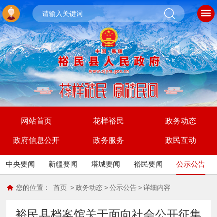
网站首页
花样裕民
政务动态
政府信息公开
政务服务
政民互动
中央要闻
新疆要闻
塔城要闻
裕民要闻
公示公告
您的位置：
首页
>
政务动态
>
公示公告
>
详细内容
裕民县档案馆关于面向社会公开征集