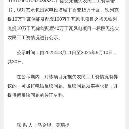
91370000706203483C
）
提交无拖欠农民工工资承诺
书，现对其承包
国家电投塔城丁香变15万千瓦、铁列克
提10万千瓦储能及配套100万千瓦风电项目之裕民铁列
克提10万千瓦储能配置40万千瓦风电项目一标段
无拖欠
农民工工资情况进行公示。
公示时间：自
2025
年
8
月
11
日至
2025
年
9
月
10
日，
共30日。
在公示期内，对该项目无拖欠农民工工资情况有异
议的，可拨打电话反映问题。反映问题须实事求是，并
提供所反映问题的佐证材料。
联 系 人：马金琨、美瑞提