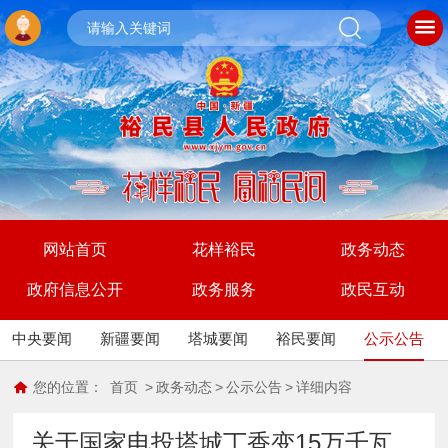
网站首页
花样裕民
政务动态
政府信息公开
政务服务
政民互动
中央要闻
新疆要闻
塔城要闻
裕民要闻
公示公告
您的位置：
首页
>
政务动态
>
公示公告
>
详细内容
关于国家电投塔城丁香变15万千瓦、