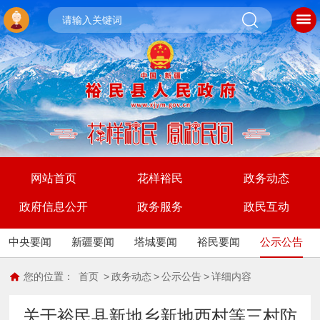
网站首页
花样裕民
政务动态
政府信息公开
政务服务
政民互动
中央要闻
新疆要闻
塔城要闻
裕民要闻
公示公告
您的位置：
首页
>
政务动态
>
公示公告
>
详细内容
关于裕民县新地乡新地西村等三村防