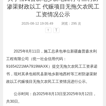
渗渠财政以工 代赈项目无拖欠农民工
工资情况公示
2025-08-12 19:05:49
浏览：
295
次
T
T
2025
年
8
月
11
日，施工总承包单位
新疆鑫普森水利
工程有限公司
（统一社会信用代码：
91654221MA7919MAXK
）提交无拖欠农民工工资承诺
书，现对其承包
裕民县新地乡新地西村等三村防渗渠财
政以工代赈
项目无拖欠农民工工资情况进行公示。
公示时间：自
2025
年
8
月
13
日至
2025
年
9
月
12
日，
共30日。