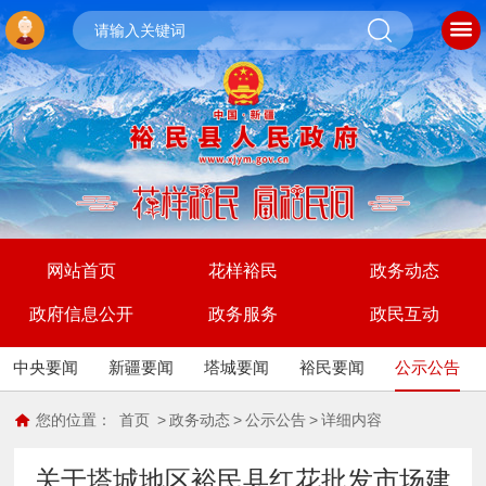
网站首页
花样裕民
政务动态
政府信息公开
政务服务
政民互动
中央要闻
新疆要闻
塔城要闻
裕民要闻
公示公告
您的位置：
首页
>
政务动态
>
公示公告
>
详细内容
关于塔城地区裕民县红花批发市场建