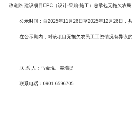
政道路 建设项目EPC（设计-采购-施工）总承包
无拖欠农民
公示时间：自
2025
年
11
月
26
日至
2025
年
12
月
26
日，共
在公示期内，对该项目无拖欠农民工工资情况有异议
联 系 人：马金琨、美瑞提
联系电话：0901-6596705