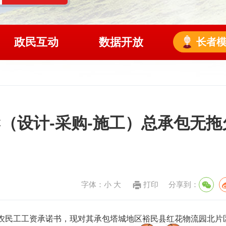
政民互动
数据开放
长者
（设计-采购-施工）总承包无拖
字体：
小
大
打印
分享到：
农民工工资承诺书，现对其承包
塔城地区裕民县红花物流园北片