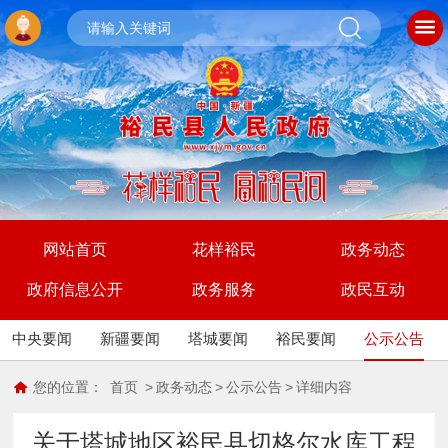
网站首页
花样裕民
政务动态
政府信息公开
政务服务
政民互动
中央要闻
新疆要闻
塔城要闻
裕民要闻
公示公告
您的位置：
首页
>
政务动态
>
公示公告
>
详细内容
关于塔城地区裕民县切格尔水库工程