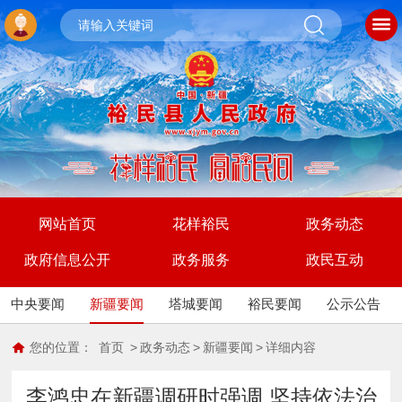
网站首页
花样裕民
政务动态
政府信息公开
政务服务
政民互动
中央要闻
新疆要闻
塔城要闻
裕民要闻
公示公告
您的位置：
首页
>
政务动态
>
新疆要闻
>
详细内容
李鸿忠在新疆调研时强调 坚持依法治