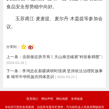
食品安全形势稳中向好。
玉苏甫江
·麦麦提、麦尔丹·木盖提等参加会
议。
分享到：
上一条：
击鼓催征拼开局丨天山南北铺展“科技春耕图”
[
2024-03-26 ]
下一条：
李鸿忠在新疆调研时强调 坚持依法治理民族事
务 铸牢中华民族共同体意识
[ 2024-03-21 ]
联系我们
网站声明
网站地图
友情链接
本站所刊登的各类新闻﹑信息和专题专栏资料，均为裕民县人民政府网版权所