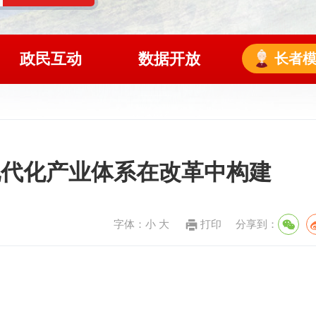
政民互动
数据开放
长者
现代化产业体系在改革中构建
字体：
小
大
打印
分享到：