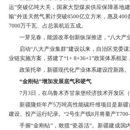
运”突破亿吨大关，国家大型煤炭供应保障基地建设
输”外送天然气累计突破8500亿立方米，惠及
7000万千瓦、占总装机近五成。
一芽见春，能源改革创新纵深推进，
“八大产
启动
“八大产业集群”建设以来，自治区党委
业链实施方案，搭建了“1+ 8+36+1”政策体系框
政策托举，新疆现代化产业体系建设蹚新路。
“金刚钻”增加发展底气和硬气
7月3日，在乌鲁木齐甘泉堡经济技术开发区
新疆隆炬年产
5万吨高性能碳纤维项目是新疆
建设、投产运行纪录。“2号生产线8月将量产T7
手握
“金刚钻”，敢揽“瓷器活”。新疆建成