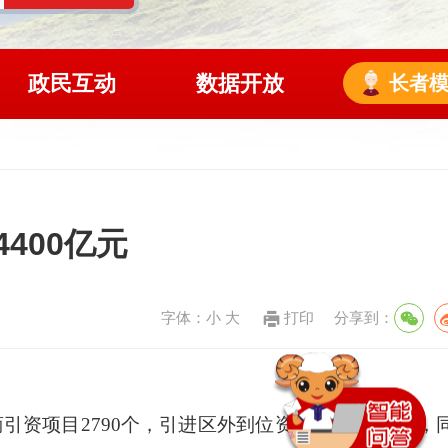
政民互动
数据开放
长者
400亿元
字体：
小
大
打印
分享到：
项目2790个，引进区外到位资金4492.57亿元，