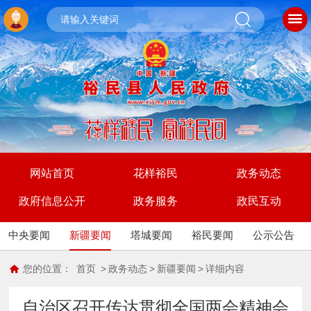
网站首页
花样裕民
政务动态
政府信息公开
政务服务
政民互动
中央要闻
新疆要闻
塔城要闻
裕民要闻
公示公告
您的位置：
首页
>
政务动态
>
新疆要闻
>
详细内容
自治区召开传达贯彻全国两会精神会