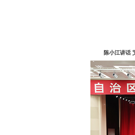
陈小江讲话 艾尔