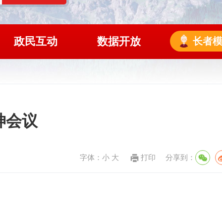
政民互动
数据开放
长者
神会议
字体：
小
大
打印
分享到：