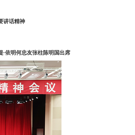
要讲话精神
提·依明何忠友张柱陈明国出席