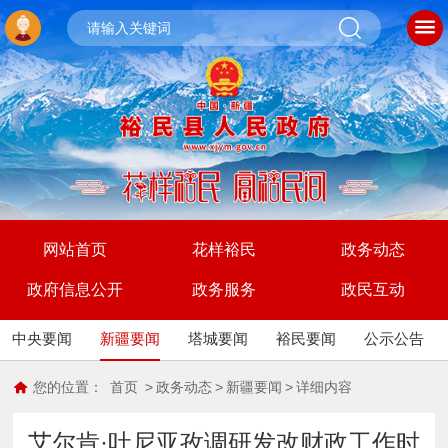
网站首页
花样裕民
政务动态
政府信息公开
政务服务
政民互动
中央要闻
新疆要闻
塔城要闻
裕民要闻
公示公告
您的位置：
首页
>
政务动态
>
新疆要闻
>
详细内容
艾尔肯·吐尼亚孜调研发改财政工作时