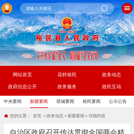
网站首页
花样裕民
政务动态
政府信息公开
政务服务
政民互动
中央要闻
新疆要闻
塔城要闻
裕民要闻
公示公告
您的位置：
首页
>
政务动态
>
新疆要闻
>
详细内容
自治区政府召开传达贯彻全国两会精