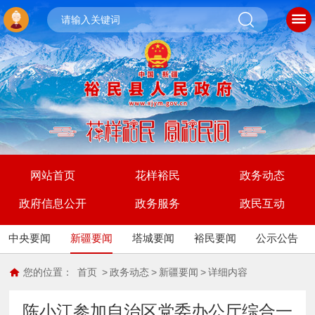
网站首页
花样裕民
政务动态
政府信息公开
政务服务
政民互动
中央要闻
新疆要闻
塔城要闻
裕民要闻
公示公告
您的位置：
首页
>
政务动态
>
新疆要闻
>
详细内容
陈小江参加自治区党委办公厅综合一