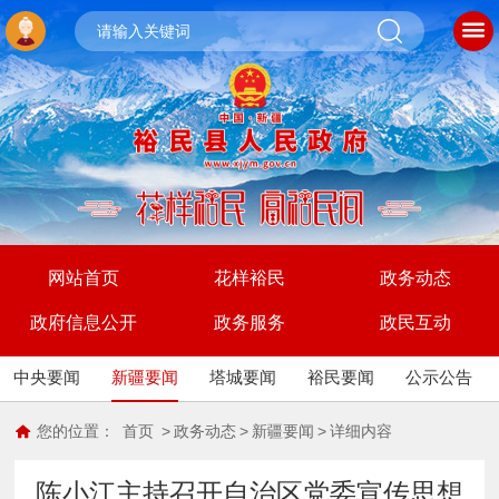
网站首页
花样裕民
政务动态
政府信息公开
政务服务
政民互动
中央要闻
新疆要闻
塔城要闻
裕民要闻
公示公告
您的位置：
首页
>
政务动态
>
新疆要闻
>
详细内容
陈小江主持召开自治区党委宣传思想