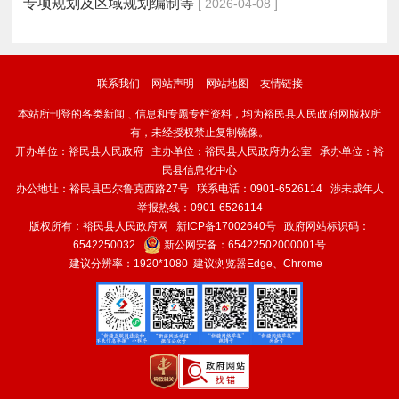
专项规划及区域规划编制等
[ 2026-04-08 ]
联系我们
网站声明
网站地图
友情链接
本站所刊登的各类新闻﹑信息和专题专栏资料，均为裕民县人民政府网版权所
有，未经授权禁止复制镜像。
开办单位：裕民县人民政府 主办单位：裕民县人民政府办公室 承办单位：裕
民县信息化中心
办公地址：裕民县巴尔鲁克西路27号 联系电话：0901-6526114 涉未成年人
举报热线：0901-6526114
版权所有：裕民县人民政府网
新ICP备17002640号
政府网站标识码：
6542250032
新公网安备：
65422502000001号
建议分辨率：1920*1080 建议浏览器Edge、Chrome