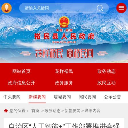
网站首页
花样裕民
政务动态
政府信息公开
政务服务
政民互动
中央要闻
新疆要闻
塔城要闻
裕民要闻
公示公告
您的位置：
首页
>
政务动态
>
新疆要闻
>
详细内容
自治区“人工智能+”工作部署推进会强