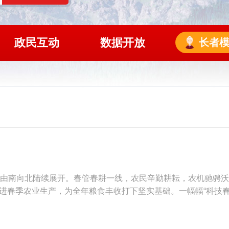
政民互动
数据开放
长者
作已由南向北陆续展开。春管春耕一线，农民辛勤耕耘，农机驰骋
进春季农业生产，为全年粮食丰收打下坚实基础。一幅幅“科技