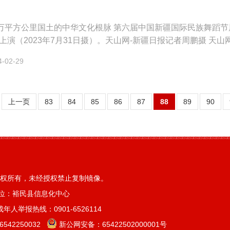
6万平方公里国土的中华文化根脉 第六届中国新疆国际民族舞蹈
上演（2023年7月31日摄）。天山网-新疆日报记者周鹏摄 天山
……在刚刚过去的农历甲辰龙...
02-29
上一页
83
84
85
86
87
88
89
90
权所有，未经授权禁止复制镜像。
位：裕民县信息化中心
人举报热线：0901-6526114
42250032
新公网安备：
65422502000001号