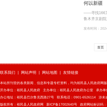
何以新疆
——寻找16
鲁木齐京剧院
通龙、中国结
发布时间：2024-
首页
联系我们
|
网站声明
|
网站地图
|
友情链接
本站所刊登的各类新闻﹑信息和专题专栏资料，均为裕民县人民政府网版
开办单位：裕民县人民政府 主办单位：裕民县人民政府办公室 承办单
办公地址：裕民县巴尔鲁克西路27号 联系电话：0901-6526114 涉未成年
版权所有：裕民县人民政府网
新ICP备17002640号
政府网站标识码：65