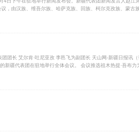
3月4日下午在驻地举行新闻发布会。新疆代表团新闻发言人赵江
次会议，由汉族、维吾尔族、哈萨克族、回族、柯尔克孜族、蒙古
团团长 艾尔肯·吐尼亚孜 李邑飞为副团长 天山网-新疆日报讯（
的新疆代表团在驻地举行全体会议。 会议推选祖木热提·吾布力