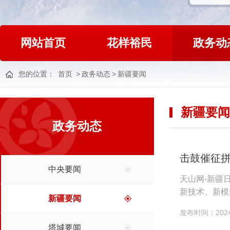
网站首页
花样裕民
政务动
您的位置：
首页
>
政务动态
>
新疆要闻
新疆要闻
政务动态
击鼓催征拼
中央要闻
天山网-新疆
新技术、新模
新疆要闻
图”在天山南北
发布时间：2024-
塔城要闻