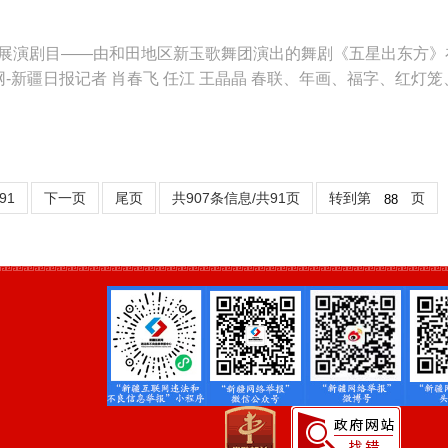
节展演剧目——由和田地区新玉歌舞团演出的舞剧《五星出东方》
网-新疆日报记者 肖春飞 任江 王晶晶 春联、年画、福字、红灯笼
91
下一页
尾页
共907条信息/共91页
转到第
页