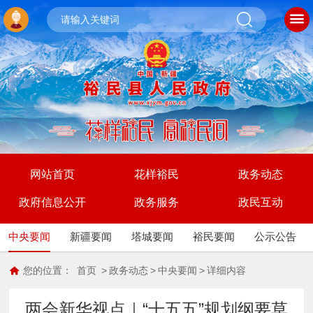
网站首页
花样裕民
政务动态
政府信息公开
政务服务
政民互动
中央要闻
新疆要闻
塔城要闻
裕民要闻
公示公告
您的位置：
首页
>
政务动态
>
中央要闻
>
详细内容
两会新华视点｜“十五五”规划纲要草