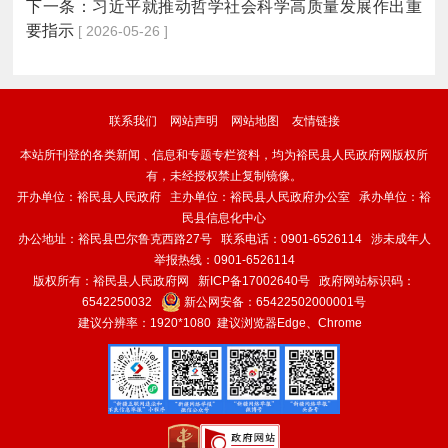
下一条：
习近平就推动哲学社会科学高质量发展作出重
要指示
[ 2026-05-26 ]
联系我们
网站声明
网站地图
友情链接
本站所刊登的各类新闻﹑信息和专题专栏资料，均为裕民县人民政府网版权所
有，未经授权禁止复制镜像。
开办单位：裕民县人民政府 主办单位：裕民县人民政府办公室 承办单位：裕
民县信息化中心
办公地址：裕民县巴尔鲁克西路27号 联系电话：0901-6526114 涉未成年人
举报热线：0901-6526114
版权所有：裕民县人民政府网
新ICP备17002640号
政府网站标识码：
6542250032
新公网安备：
65422502000001号
建议分辨率：1920*1080 建议浏览器Edge、Chrome