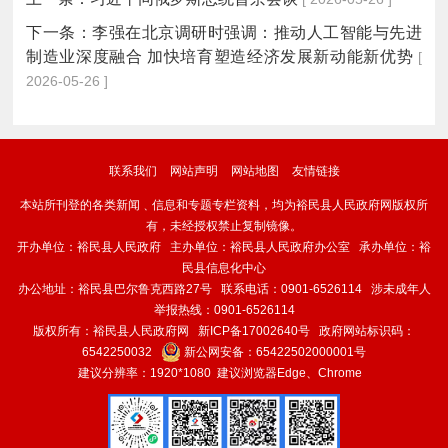
下一条：
李强在北京调研时强调：推动人工智能与先进
制造业深度融合 加快培育塑造经济发展新动能新优势
[
2026-05-26 ]
联系我们
网站声明
网站地图
友情链接
本站所刊登的各类新闻﹑信息和专题专栏资料，均为裕民县人民政府网版权所
有，未经授权禁止复制镜像。
开办单位：裕民县人民政府 主办单位：裕民县人民政府办公室 承办单位：裕
民县信息化中心
办公地址：裕民县巴尔鲁克西路27号 联系电话：0901-6526114 涉未成年人
举报热线：0901-6526114
版权所有：裕民县人民政府网
新ICP备17002640号
政府网站标识码：
6542250032
新公网安备：
65422502000001号
建议分辨率：1920*1080 建议浏览器Edge、Chrome