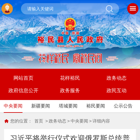
网站首页
花样裕民
政务动态
政府信息公开
政务服务
政民互动
中央要闻
新疆要闻
塔城要闻
裕民要闻
公示公告
您的位置：
首页
>
政务动态
>
中央要闻
>
详细内容
习近平将举行仪式欢迎俄罗斯总统普