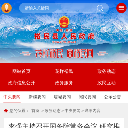
网站首页
花样裕民
政务动态
政府信息公开
政务服务
政民互动
中央要闻
新疆要闻
塔城要闻
裕民要闻
公示公告
您的位置：
首页
>
政务动态
>
中央要闻
>
详细内容
李强主持召开国务院常务会议 研究推