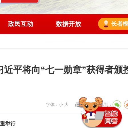
政民互动
数据开放
长者
习近平将向“七一勋章”获得者颁
字体：
小
大
打印
分享到：
隆重举行