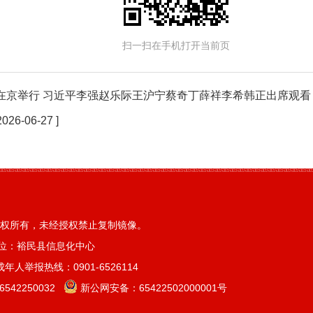
扫一扫在手机打开当前页
在京举行 习近平李强赵乐际王沪宁蔡奇丁薛祥李希韩正出席观看
2026-06-27 ]
权所有，未经授权禁止复制镜像。
位：裕民县信息化中心
人举报热线：0901-6526114
42250032
新公网安备：
65422502000001号