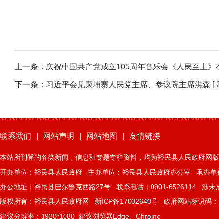
上一条：
庆祝中国共产党成立105周年音乐会《人民至上》
下一条：
习近平会见柬埔寨人民党主席、参议院主席洪森
[ 
联系我们
|
网站声明
|
网站地图
|
友情链接
本站所刊登的各类新闻﹑信息和专题专栏资料，均为裕民县人民政府网版
开办单位：裕民县人民政府 主办单位：裕民县人民政府办公室 承办单
办公地址：裕民县巴尔鲁克西路27号 联系电话：0901-6526114 涉未成年
版权所有：裕民县人民政府网
新ICP备17002640号
政府网站标识码：65
建议分辨率：1920*1080 建议浏览器Edge、Chrome