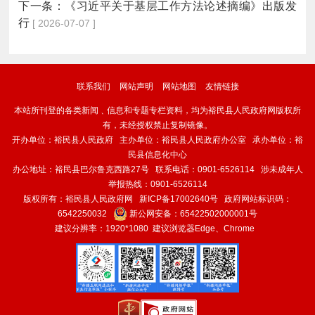
下一条：
《习近平关于基层工作方法论述摘编》出版发
行
[ 2026-07-07 ]
联系我们
网站声明
网站地图
友情链接
本站所刊登的各类新闻﹑信息和专题专栏资料，均为裕民县人民政府网版权所
有，未经授权禁止复制镜像。
开办单位：裕民县人民政府 主办单位：裕民县人民政府办公室 承办单位：裕
民县信息化中心
办公地址：裕民县巴尔鲁克西路27号 联系电话：0901-6526114 涉未成年人
举报热线：0901-6526114
版权所有：裕民县人民政府网
新ICP备17002640号
政府网站标识码：
6542250032
新公网安备：
65422502000001号
建议分辨率：1920*1080 建议浏览器Edge、Chrome