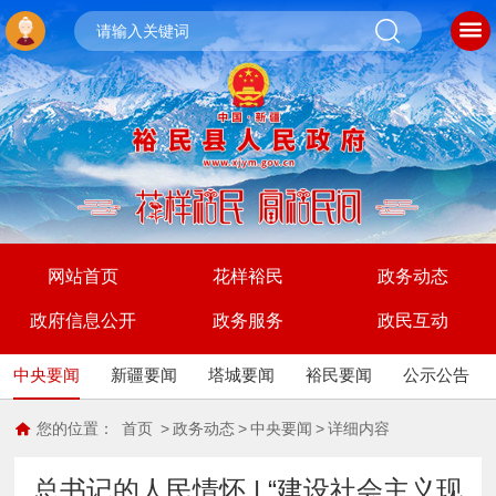
网站首页
花样裕民
政务动态
政府信息公开
政务服务
政民互动
中央要闻
新疆要闻
塔城要闻
裕民要闻
公示公告
您的位置：
首页
>
政务动态
>
中央要闻
>
详细内容
总书记的人民情怀 | “建设社会主义现