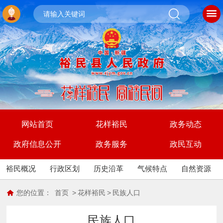
网站首页
花样裕民
政务动态
政府信息公开
政务服务
政民互动
裕民概况
行政区划
历史沿革
气候特点
自然资源
您的位置：
首页
>
花样裕民
>
民族人口
民族人口