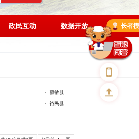
政民互动
数据开放
长者
额敏县
裕民县