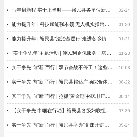
马年启新程 实干正当时——裕民县各单位新春首个工作日迅速收心归位
02-24
能力提升年 | 科技赋能强本领 无人机实操培训助力乡村振兴
01-30
能力提升年 | 裕民县“法治基层行”走进各乡镇
01-21
“实干争先年”主题活动 | 便民利企优服务！塔城两地政务服务提质增效暖民心
11-23
实干争先 向“新”而行 | 双节奋战不停工！这些企业加紧赶工期~
10-06
实干争先 向“新”而行 | 裕民县裕达广场综合体项目建设火热推进中
08-22
实干争先 向“新”而行 | 抢抓“黄金期”裕民县巴什拜羊加工企业产销两旺
08-14
【实干争先 巾帼在行动】裕民县各级妇联组织开展暑期儿童防溺水宣传活动
07-30
实干争先 向“新”而行 | 裕民县举办“党课开讲啦”微党课大赛暨榜样见面会活动
05-24