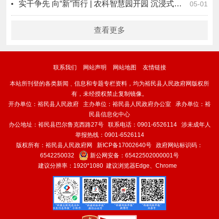
实干争先 向“新”而行 | 农科智慧园开园 沉浸式体验亲子乐趣
05-01
查看更多
联系我们
网站声明
网站地图
友情链接
本站所刊登的各类新闻﹑信息和专题专栏资料，均为裕民县人民政府网版权所
有，未经授权禁止复制镜像。
开办单位：裕民县人民政府 主办单位：裕民县人民政府办公室 承办单位：裕
民县信息化中心
办公地址：裕民县巴尔鲁克西路27号 联系电话：0901-6526114 涉未成年人
举报热线：0901-6526114
版权所有：裕民县人民政府网
新ICP备17002640号
政府网站标识码：
6542250032
新公网安备：
65422502000001号
建议分辨率：1920*1080 建议浏览器Edge、Chrome