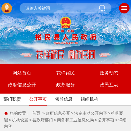
网站首页
花样裕民
政务动态
政府信息公开
政务服务
政民互动
部门职责
公开事项
领导信息
组织机构
您的位置：
首页
>
政府信息公开
>
法定主动公开内容
>
机构职
能
>
机构设置
>
县政府部门
>
商务和工业信息化局
>
公开事项
>
详细
内容