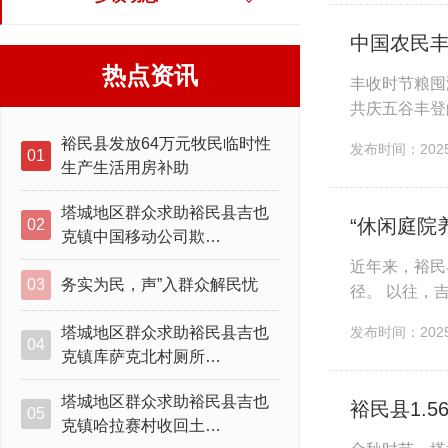
中国农民丰
热点资讯
丰收时节粮囤
共庆五谷丰登
代表方队首先
裕民县发放64万元牧民临时性
发布时间：2025-
01
生产生活用房补助
塔城地区群众求助裕民县吉也
“休闲庭院
02
克镇中国移动公司欺…
近年来，裕民
03
务实为民，声”入群众解民忧
径。 以往，
解了这一困境
塔城地区群众求助裕民县吉也
发布时间：2025-
04
克镇库萨克北村厕所…
塔城地区群众求助裕民县吉也
裕民县1.
05
克镇哈拉赛村收回土…