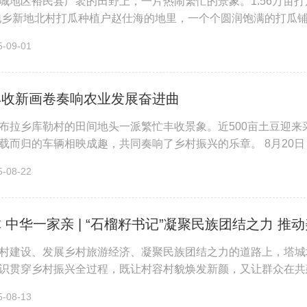
城地区裕民县广袤的田野上，一片热闹繁忙的景象。1.56万亩
地乡新地北村打瓜种植户赵仕海的地里，一个个圆润饱满的打瓜铺
存储箱里，田间地头一派繁忙的...
09-01
丰收新画卷奏响农业发展奋进曲
布拉乡库勒村的田间地头一派繁忙丰收景象。近500亩土豆迎
载而归的车辆相映成趣，共同奏响了乡村振兴的乐章。 8月20
。刚从地里挖出的土豆带着泥土的...
08-22
 中华一家亲 | “石榴籽书记”凝聚民族团结之力 推
村建设、发展乡村旅游经济、凝聚民族团结之力的道路上，塔城
识贯穿乡村振兴全过程，既让村容村貌焕发新颜，又让群众在共
品被更多人熟知和喜爱。 阿...
08-13