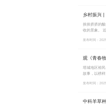
乡村振兴 
挨挨挤挤的酸
收的景象。 
的“增收园”。
发布时间：2025-
观《青春牧
塔城地区裕民
故事，以榜样
不解之缘。从
发布时间：2025-
中科羊草种