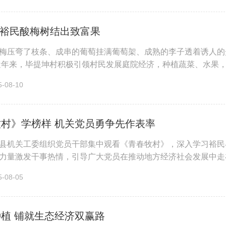
| 裕民酸梅树结出致富果
梅压弯了枝条、成串的葡萄挂满葡萄架、成熟的李子透着诱人的
近年来，毕提坤村积极引领村民发展庭院经济，种植蔬菜、水果，
 说起自家的小院，70岁的...
08-10
村》学榜样 机关党员勇争先作表率
县机关工委组织党员干部集中观看《青春牧村》，深入学习裕民
力量激发干事热情，引导广大党员在推动地方经济社会发展中走在
初到村庄时面对的发展难题，...
08-05
植 铺就生态经济双赢路