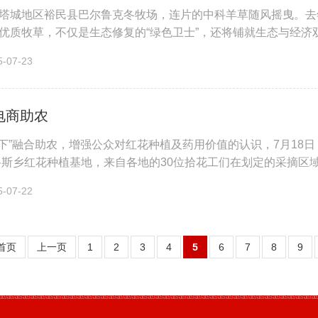
塔城地区裕民县巴尔鲁克冬牧场，连片的中科羊草随风摇曳。去年
优质牧草，不仅是生态修复的“绿色卫士”，还将铺就生态与经济
，收割机正在田间穿梭作业，空...
07-23
电商助农
线下”融合助农，增强公众对红花种植及药用价值的认识，7月18
格斯乡红花种植基地，来自各地的30位拾花工们在划定的采摘
红花丝的重量多少决定胜...
07-22
首页
上一页
1
2
3
4
5
6
7
8
9