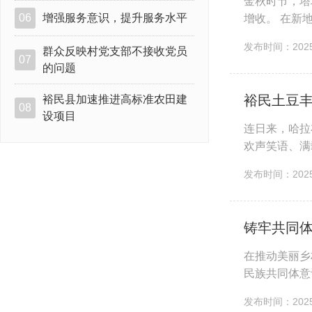
金秋时节，塔
06
增强服务意识，提升服务水平
增收。 在新
籽“吐”进翻斗
发布时间：2025-
群众反映村党支部不接收党员
07
的问题
裕民土豆
裕民县加速推进高标准农田建
08
设项目
连日来，哈拉
欢声笑语、满
火朝天的景象
发布时间：2025-
铸牢共同体
在推动美丽乡
民族共同体意
花这一特色农产
发布时间：2025-