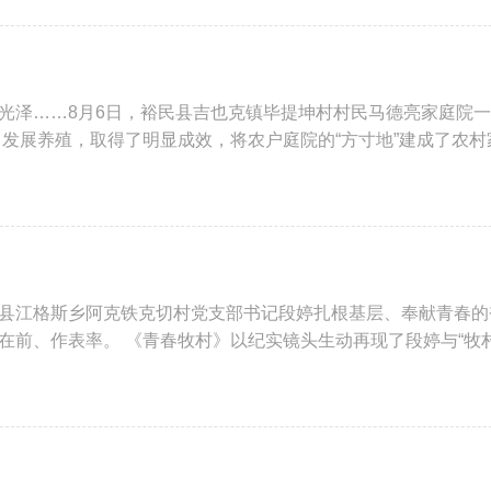
光泽……8月6日，裕民县吉也克镇毕提坤村村民马德亮家庭院
发展养殖，取得了明显成效，将农户庭院的“方寸地”建成了农村
县江格斯乡阿克铁克切村党支部书记段婷扎根基层、奉献青春的
前、作表率。 《青春牧村》以纪实镜头生动再现了段婷与“牧村