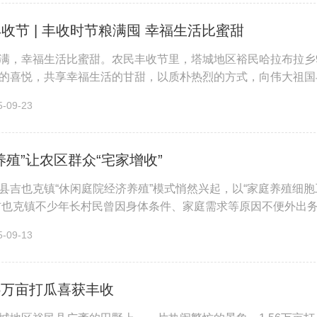
收节 | 丰收时节粮满囤 幸福生活比蜜甜
满，幸福生活比蜜甜。农民丰收节里，塔城地区裕民哈拉布拉乡
的喜悦，共享幸福生活的甘甜，以质朴热烈的方式，向伟大祖国
入场，大家精神抖擞，带着玉米...
09-23
养殖”让农区群众“宅家增收”
县吉也克镇“休闲庭院经济养殖”模式悄然兴起，以“家庭养殖细
吉也克镇不少年长村民曾因身体条件、家庭需求等原因不便外出务
，村民无需离开家门，只...
09-13
56万亩打瓜喜获丰收