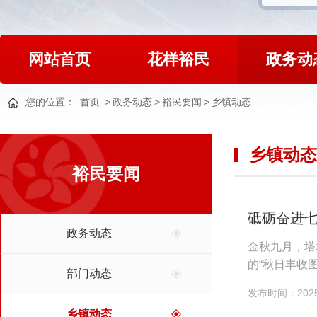
网站首页
花样裕民
政务动
您的位置：
首页
>
政务动态
>
裕民要闻
>
乡镇动态
乡镇动态
裕民要闻
砥砺奋进七
政务动态
金秋九月，塔
的“秋日丰收
部门动态
机在田间来回
发布时间：2025-
乡镇动态