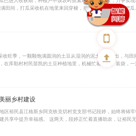
打瓜已进入收获期，种植户不误农时抓紧时间进行采收，力争实现
满田间，打瓜采收机在地里来回穿梭，把打瓜“吞”进机器，把瓜
来采收旺季，一颗颗饱满圆润的土豆从湿润的泥土中被翻出，与田
日，在库勒村村民苗凯的土豆种植地里，机械忙着采收、装袋，一
动美丽乡村建设
地区裕民县江格斯乡阿克铁克切村党支部书记段婷，始终将铸牢
建共享中提升幸福感。 这两天，段婷正忙着直播助农，让裕民