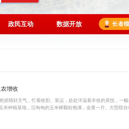
政民互动
数据开放
长者
促农增收
抢抓晴好天气，忙着收割、装运，处处洋溢着丰收的喜悦，一幅
的玉米种植基地，沉甸甸的玉米棒颗粒饱满，金黄一片。大型联合