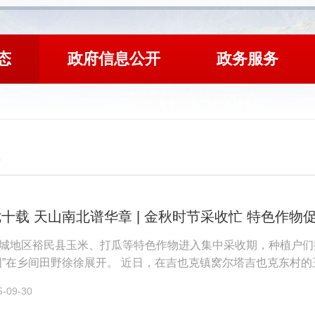
态
政府信息公开
政务服务
十载 天山南北谱华章 | 金秋时节采收忙 特色作物
城地区裕民县玉米、打瓜等特色作物进入集中采收期，种植户们
图”在乡间田野徐徐展开。 近日，在吉也克镇窝尔塔吉也克东村
穿梭，切割、脱粒、秸秆粉碎...
09-30