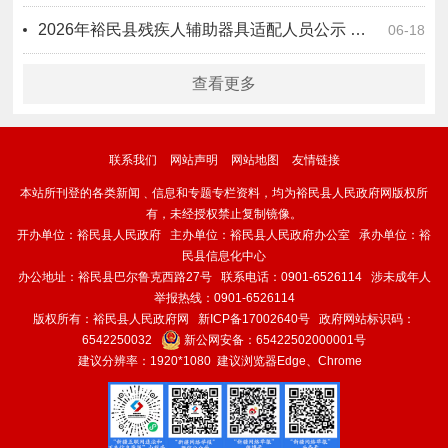
2026年裕民县残疾人辅助器具适配人员公示 （第二批）
06-18
查看更多
联系我们
网站声明
网站地图
友情链接
本站所刊登的各类新闻﹑信息和专题专栏资料，均为裕民县人民政府网版权所
有，未经授权禁止复制镜像。
开办单位：裕民县人民政府 主办单位：裕民县人民政府办公室 承办单位：裕
民县信息化中心
办公地址：裕民县巴尔鲁克西路27号 联系电话：0901-6526114 涉未成年人
举报热线：0901-6526114
版权所有：裕民县人民政府网
新ICP备17002640号
政府网站标识码：
6542250032
新公网安备：
65422502000001号
建议分辨率：1920*1080 建议浏览器Edge、Chrome