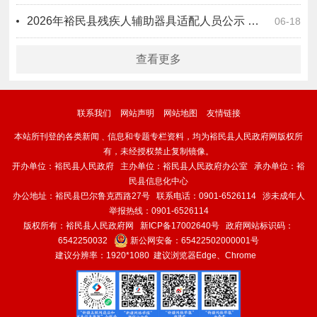
2026年裕民县残疾人辅助器具适配人员公示 （第二批）
06-18
查看更多
联系我们
网站声明
网站地图
友情链接
本站所刊登的各类新闻﹑信息和专题专栏资料，均为裕民县人民政府网版权所
有，未经授权禁止复制镜像。
开办单位：裕民县人民政府 主办单位：裕民县人民政府办公室 承办单位：裕
民县信息化中心
办公地址：裕民县巴尔鲁克西路27号 联系电话：0901-6526114 涉未成年人
举报热线：0901-6526114
版权所有：裕民县人民政府网
新ICP备17002640号
政府网站标识码：
6542250032
新公网安备：
65422502000001号
建议分辨率：1920*1080 建议浏览器Edge、Chrome