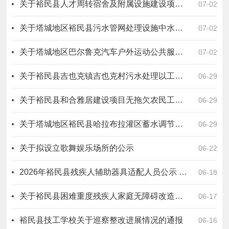
关于裕民县人才周转宿舍及附属设施建设项目 EPC(设计-采购-施工）总承包无拖欠农民工工资情况公示
07-02
关于塔城地区裕民县污水管网处理设施中水库建设项目二标段（设计－施工－运营）工程总承包无拖欠农民工工资情况公示
07-02
关于塔城地区巴尔鲁克汽车户外运动公共服务设施项目EPC工程总承包无拖欠农民工工资情况公示
07-02
关于裕民县吉也克镇吉也克村污水处理以工代赈项目无拖欠农民工工资情况公示
06-29
关于裕民县和合雅居建设项目无拖欠农民工工资情况公示
06-29
关于塔城地区裕民县哈拉布拉灌区蓄水调节池工程设计采购施工总承包无拖欠农民工工资情况公示
06-29
关于拟设立歌舞娱乐场所的公示
06-22
2026年裕民县残疾人辅助器具适配人员公示 （第二批）
06-18
关于裕民县困难重度残疾人家庭无障碍改造项目变更人员公示
06-17
裕民县技工学校关于巡察整改进展情况的通报
06-16