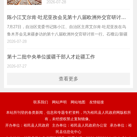
石军讲话 艾尔肯·吐尼亚孜主持 努尔兰·阿不都
2026-07-28
满金何忠友陈明国出席 7月27日，第十一批中央
单位援疆工作总结表彰暨第十二批…
陈小江艾尔肯·吐尼亚孜会见第十八届欧洲外交官研讨班一行
7月27日，自治区党委书记陈小江、自治区主席艾尔肯·吐尼亚孜在乌
鲁木齐会见来疆参访的第十八届欧洲外交官研讨班一行。石榴云/新疆
日报记者 谢龙 摄 石榴云/新疆日报讯 7月27日，自治区党委书记陈小
2026-07-28
江、自治区主席…
第十二批中央单位援疆干部人才赴疆工作
2026-07-27
查看更多
联系我们
网站声明
网站地图
友情链接
本站所刊登的各类新闻﹑信息和专题专栏资料，均为裕民县人民政府网版权所
有，未经授权禁止复制镜像。
开办单位：裕民县人民政府 主办单位：裕民县人民政府办公室 承办单位：裕
民县信息化中心