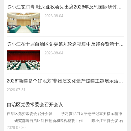
陈小江艾尔肯·吐尼亚孜会见出席2026年反恐国际研讨会中外嘉宾
2026-08-04
陈小江在十届自治区党委第九轮巡视集中反馈会暨第十轮巡视动员部署会上强调 不断提高巡视的震慑力穿透力推动力 为建设社会主义现代化新疆提供坚强政治保障
2026-08-04
2026“新疆是个好地方”非物质文化遗产援疆主题展示活动启动
2026-07-31
自治区党委常委会召开会议
自治区党委常委会召开会议 学习贯彻习近平总书记重要指示精神
研究部署自治区科技创新和巡视整改工作 陈小江主持会议 石
榴云/新疆日报讯（记者 王兴瑞 刘毅报道）自治区党委常委会7月30日
2026-07-30