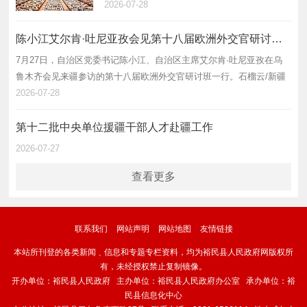
石军讲话 艾尔肯·吐尼亚孜主持 努尔兰·阿不都
2026-07-28
满金何忠友陈明国出席 7月27日，第十一批中央
单位援疆工作总结表彰暨第十二批…
陈小江艾尔肯·吐尼亚孜会见第十八届欧洲外交官研讨班一行
7月27日，自治区党委书记陈小江、自治区主席艾尔肯·吐尼亚孜在乌
鲁木齐会见来疆参访的第十八届欧洲外交官研讨班一行。石榴云/新疆
日报记者 谢龙 摄 石榴云/新疆日报讯 7月27日，自治区党委书记陈小
2026-07-28
江、自治区主席…
第十二批中央单位援疆干部人才赴疆工作
2026-07-27
查看更多
联系我们
网站声明
网站地图
友情链接
本站所刊登的各类新闻﹑信息和专题专栏资料，均为裕民县人民政府网版权所
有，未经授权禁止复制镜像。
开办单位：裕民县人民政府 主办单位：裕民县人民政府办公室 承办单位：裕
民县信息化中心