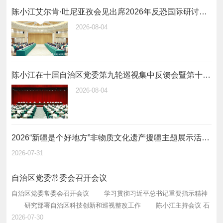
陈小江艾尔肯·吐尼亚孜会见出席2026年反恐国际研讨会中外嘉宾
2026-08-04
陈小江在十届自治区党委第九轮巡视集中反馈会暨第十轮巡视动员部署会上强调 不断提高巡视的震慑力穿透力推动力 为建设社会主义现代化新疆提供坚强政治保障
2026-08-04
2026“新疆是个好地方”非物质文化遗产援疆主题展示活动启动
2026-07-31
自治区党委常委会召开会议
自治区党委常委会召开会议 学习贯彻习近平总书记重要指示精神
研究部署自治区科技创新和巡视整改工作 陈小江主持会议 石
榴云/新疆日报讯（记者 王兴瑞 刘毅报道）自治区党委常委会7月30日
2026-07-30