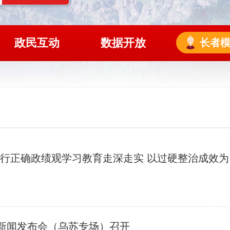
政民互动
数据开放
长者
支现伟主持召
题新闻发布会（乌苏专场）召开