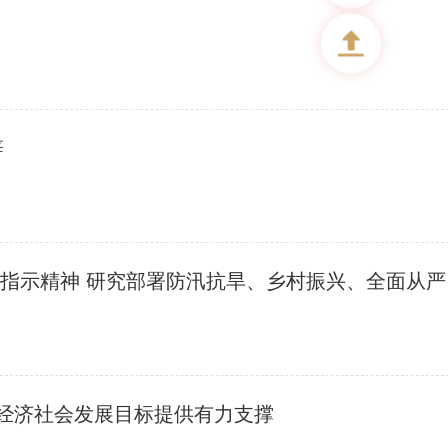
辞
塔城地委委
全年经济社会发展目标提供有力支撑