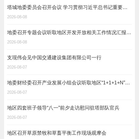
塔城地委委员会召开会议 学习贯彻习近平总书记重要讲话精神 研究部署乡村振兴、财源建设等工作
2026-08-08
地委召开专题会议听取地区开发开放相关工作情况汇报 用活用好开放平台 聚力办好巴克图论坛 为地区打造对外开放新高地提供坚实支撑
2026-08-08
支现伟会见中国交通建设集团有限公司一行
2026-08-07
地委财经委召开产业发展小组会议听取地区“1+1+1+N”重大产业项目推进情况汇报
2026-08-07
地区四套班子领导“八一”前夕走访慰问驻塔部队官兵
2026-08-07
地区召开草原禁牧和草畜平衡工作现场观摩会