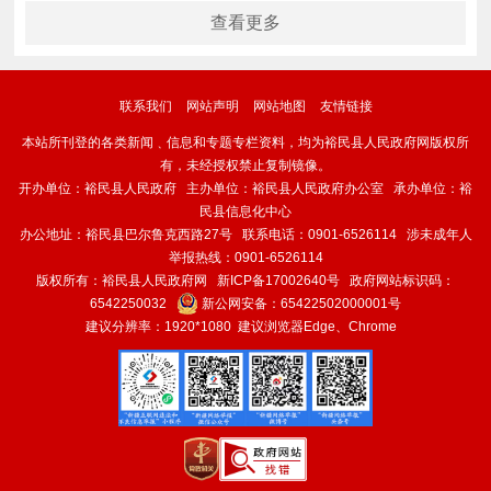
查看更多
联系我们
网站声明
网站地图
友情链接
本站所刊登的各类新闻﹑信息和专题专栏资料，均为裕民县人民政府网版权所
有，未经授权禁止复制镜像。
开办单位：裕民县人民政府 主办单位：裕民县人民政府办公室 承办单位：裕
民县信息化中心
办公地址：裕民县巴尔鲁克西路27号 联系电话：0901-6526114 涉未成年人
举报热线：0901-6526114
版权所有：裕民县人民政府网
新ICP备17002640号
政府网站标识码：
6542250032
新公网安备：
65422502000001号
建议分辨率：1920*1080 建议浏览器Edge、Chrome