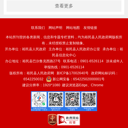
查看更多
联系我们
网站声明
网站地图
友情链接
本站所刊登的各类新闻﹑信息和专题专栏资料，均为裕民县人民政府网版权所
有，未经授权禁止复制镜像。
开办单位：裕民县人民政府 主办单位：裕民县人民政府办公室 承办单位：裕
民县信息化中心
办公地址：裕民县巴尔鲁克西路27号 联系电话：0901-6526114 涉未成年人
举报热线：0901-6526114
版权所有：裕民县人民政府网
新ICP备17002640号
政府网站标识码：
6542250032
新公网安备：
65422502000001号
建议分辨率：1920*1080 建议浏览器Edge、Chrome