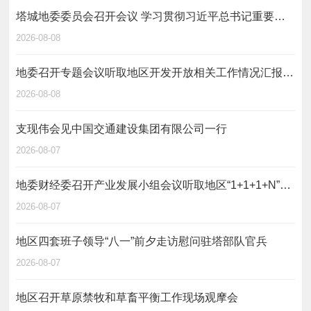
塔城地委委员会召开会议 学习贯彻习近平总书记重要讲话精神 研究部署乡村振兴、财源建设等工作
2026-08-08
地委召开专题会议听取地区开发开放相关工作情况汇报 用活用好开放平台 聚力办好巴克图论坛 为地区打造对外开放新高地提供坚实支撑
2026-08-08
支现伟会见中国交通建设集团有限公司一行
2026-08-07
地委财经委召开产业发展小组会议听取地区“1+1+1+N”重大产业项目推进情况汇报
2026-08-07
地区四套班子领导“八一”前夕走访慰问驻塔部队官兵
2026-08-07
地区召开草原禁牧和草畜平衡工作现场观摩会