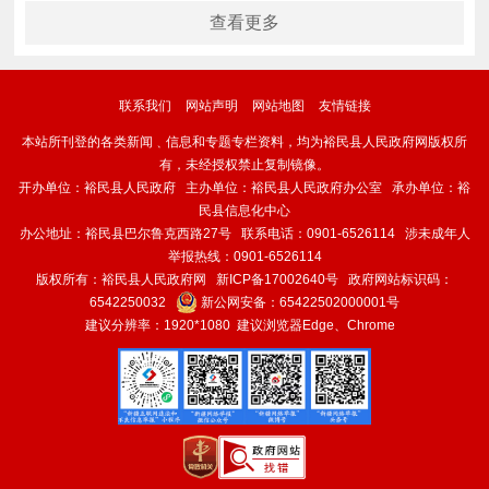
查看更多
联系我们
网站声明
网站地图
友情链接
本站所刊登的各类新闻﹑信息和专题专栏资料，均为裕民县人民政府网版权所
有，未经授权禁止复制镜像。
开办单位：裕民县人民政府 主办单位：裕民县人民政府办公室 承办单位：裕
民县信息化中心
办公地址：裕民县巴尔鲁克西路27号 联系电话：0901-6526114 涉未成年人
举报热线：0901-6526114
版权所有：裕民县人民政府网
新ICP备17002640号
政府网站标识码：
6542250032
新公网安备：
65422502000001号
建议分辨率：1920*1080 建议浏览器Edge、Chrome