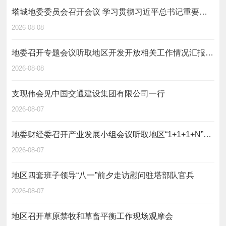
塔城地委委员会召开会议 学习贯彻习近平总书记重要讲话精神 研究部署乡村振兴、财源建设等工作
2026-08-08
地委召开专题会议听取地区开发开放相关工作情况汇报 用活用好开放平台 聚力办好巴克图论坛 为地区打造对外开放新高地提供坚实支撑
2026-08-08
支现伟会见中国交通建设集团有限公司一行
2026-08-07
地委财经委召开产业发展小组会议听取地区“1+1+1+N”重大产业项目推进情况汇报
2026-08-07
地区四套班子领导“八一”前夕走访慰问驻塔部队官兵
2026-08-07
地区召开草原禁牧和草畜平衡工作现场观摩会