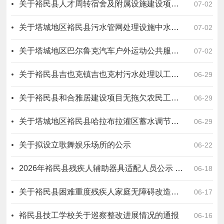
关于裕民县人才周转宿舍及附属设施建设项目 EPC(设计-采购-施工）总承包无拖欠农民工工资情况公示
07-02
关于塔城地区裕民县污水管网处理设施中水库建设项目二标段（设计－施工－运营）工程总承包无拖欠农民工工资情况公示
07-02
关于塔城地区巴尔鲁克汽车户外运动公共服务设施项目EPC工程总承包无拖欠农民工工资情况公示
07-02
关于裕民县吉也克镇吉也克村污水处理以工代赈项目无拖欠农民工工资情况公示
06-29
关于裕民县和合雅居建设项目无拖欠农民工工资情况公示
06-29
关于塔城地区裕民县哈拉布拉灌区蓄水调节池工程设计采购施工总承包无拖欠农民工工资情况公示
06-29
关于拟设立歌舞娱乐场所的公示
06-22
2026年裕民县残疾人辅助器具适配人员公示 （第二批）
06-18
关于裕民县困难重度残疾人家庭无障碍改造项目变更人员公示
06-17
裕民县技工学校关于巡察整改进展情况的通报
06-16