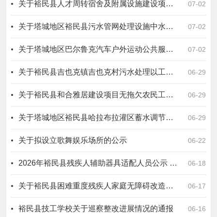
关于裕民县人才周转宿舍及附属设施建设项目 EPC(设计-采购-施工）总承包无拖欠农民工工资情况公示
07-02
关于塔城地区裕民县污水管网处理设施中水库建设项目二标段（设计－施工－运营）工程总承包无拖欠农民工工资情况公示
07-02
关于塔城地区巴尔鲁克汽车户外运动公共服务设施项目EPC工程总承包无拖欠农民工工资情况公示
07-02
关于裕民县吉也克镇吉也克村污水处理以工代赈项目无拖欠农民工工资情况公示
06-29
关于裕民县和合雅居建设项目无拖欠农民工工资情况公示
06-29
关于塔城地区裕民县哈拉布拉灌区蓄水调节池工程设计采购施工总承包无拖欠农民工工资情况公示
06-29
关于拟设立歌舞娱乐场所的公示
06-22
2026年裕民县残疾人辅助器具适配人员公示 （第二批）
06-18
关于裕民县困难重度残疾人家庭无障碍改造项目变更人员公示
06-17
裕民县技工学校关于巡察整改进展情况的通报
06-16