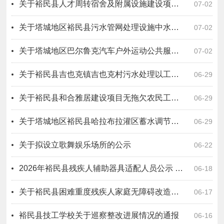
关于裕民县人才周转宿舍及附属设施建设项目 EPC(设计-采购-施工）总承包无拖欠农民工工资情况公示
07-02
关于塔城地区裕民县污水管网处理设施中水库建设项目二标段（设计－施工－运营）工程总承包无拖欠农民工工资情况公示
07-02
关于塔城地区巴尔鲁克汽车户外运动公共服务设施项目EPC工程总承包无拖欠农民工工资情况公示
07-02
关于裕民县吉也克镇吉也克村污水处理以工代赈项目无拖欠农民工工资情况公示
06-29
关于裕民县和合雅居建设项目无拖欠农民工工资情况公示
06-29
关于塔城地区裕民县哈拉布拉灌区蓄水调节池工程设计采购施工总承包无拖欠农民工工资情况公示
06-29
关于拟设立歌舞娱乐场所的公示
06-22
2026年裕民县残疾人辅助器具适配人员公示 （第二批）
06-18
关于裕民县困难重度残疾人家庭无障碍改造项目变更人员公示
06-17
裕民县技工学校关于巡察整改进展情况的通报
06-16