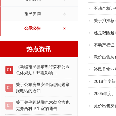
不动产权证
裕民要闻
关于拟推荐
公示公告
越是艰险越
不动产权证
热点资讯
竞价出售灰
《新疆裕民县塔斯特森林公园
裕民县物业
01
总体规划》环境影响…
2018年
关于公布房屋安全隐患问题举
02
报电话的通知
2005年度
关于关停阿勒腾也木勒乡吉也
03
竞价出售灰
克齐西村卫生室的通告