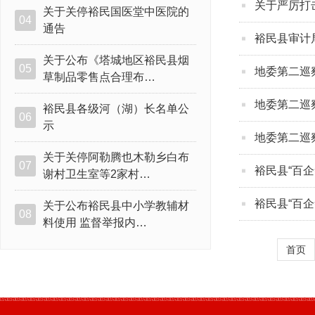
关于严厉打
关于关停裕民国医堂中医院的
04
通告
裕民县审计
关于公布《塔城地区裕民县烟
05
地委第二巡
草制品零售点合理布…
地委第二巡
裕民县各级河（湖）长名单公
06
示
地委第二巡
关于关停阿勒腾也木勒乡白布
07
裕民县“百
谢村卫生室等2家村…
裕民县“百
关于公布裕民县中小学教辅材
08
料使用 监督举报内…
首页