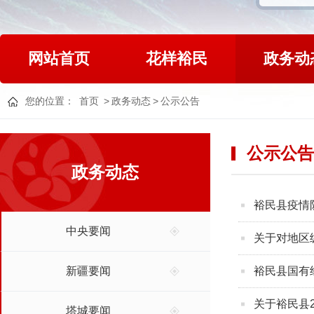
网站首页
花样裕民
政务动
您的位置：
首页
>
政务动态
>
公示公告
公示公告
政务动态
裕民县疫情防
中央要闻
关于对地区
新疆要闻
裕民县国有
关于裕民县
塔城要闻