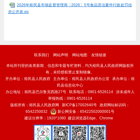
2026年裕民县市场监督管理局〔2026〕5号食品违法案件行政处罚信
息公开表.xls
联系我们
网站声明
网站地图
友情链接
本站所刊登的各类新闻﹑信息和专题专栏资料，均为裕民县人民政府网版权所
有，未经授权禁止复制镜像。
开办单位：裕民县人民政府 主办单位：裕民县人民政府办公室 承办单位：裕
民县信息化中心
办公地址：裕民县巴尔鲁克西路27号 联系电话：0901-6526114 涉未成年人
举报热线：0901-6526114
版权所有：裕民县人民政府网
新ICP备17002640号
政府网站标识码：
6542250032
新公网安备：
65422502000001号
建议分辨率：1920*1080 建议浏览器Edge、Chrome