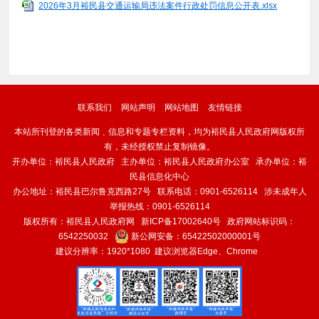
2026年3月裕民县交通运输局违法案件行政处罚信息公开表.xlsx
联系我们
网站声明
网站地图
友情链接
本站所刊登的各类新闻﹑信息和专题专栏资料，均为裕民县人民政府网版权所
有，未经授权禁止复制镜像。
开办单位：裕民县人民政府 主办单位：裕民县人民政府办公室 承办单位：裕
民县信息化中心
办公地址：裕民县巴尔鲁克西路27号 联系电话：0901-6526114 涉未成年人
举报热线：0901-6526114
版权所有：裕民县人民政府网
新ICP备17002640号
政府网站标识码：
6542250032
新公网安备：
65422502000001号
建议分辨率：1920*1080 建议浏览器Edge、Chrome