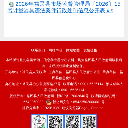
2026年裕民县市场监督管理局〔2026〕15
号计量器具违法案件行政处罚信息公开表.xls
联系我们
网站声明
网站地图
友情链接
本站所刊登的各类新闻﹑信息和专题专栏资料，均为裕民县人民政府网版权所
有，未经授权禁止复制镜像。
开办单位：裕民县人民政府 主办单位：裕民县人民政府办公室 承办单位：裕
民县信息化中心
办公地址：裕民县巴尔鲁克西路27号 联系电话：0901-6526114 涉未成年人
举报热线：0901-6526114
版权所有：裕民县人民政府网
新ICP备17002640号
政府网站标识码：
6542250032
新公网安备：
65422502000001号
建议分辨率：1920*1080 建议浏览器Edge、Chrome