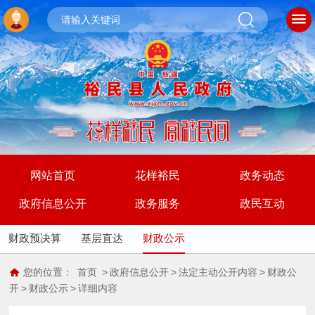
网站首页
花样裕民
政务动态
政府信息公开
政务服务
政民互动
财政预决算
基层直达
财政公示
您的位置：
首页
>
政府信息公开
>
法定主动公开内容
>
财政公
开
>
财政公示
>
详细内容