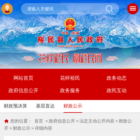
网站首页
花样裕民
政务动态
政府信息公开
政务服务
政民互动
财政预决算
基层直达
财政公示
您的位置：
首页
>
政府信息公开
>
法定主动公开内容
>
财政公
开
>
财政公示
>
详细内容