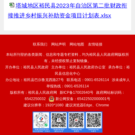
塔城地区裕民县2023年自治区第二批财政衔
接推进乡村振兴补助资金项目计划表.xlsx
联系我们
网站声明
网站地图
友情链接
本站所刊登的各类新闻﹑信息和专题专栏资料，均为裕民县人民政府网版权所
有，未经授权禁止复制镜像。
开办单位：裕民县人民政府 主办单位：裕民县人民政府办公室 承办单位：裕
民县信息化中心
办公地址：裕民县巴尔鲁克西路27号 联系电话：0901-6526114 涉未成年人
举报热线：0901-6526114
版权所有：裕民县人民政府网
新ICP备17002640号
政府网站标识码：
6542250032
新公网安备：
65422502000001号
建议分辨率：1920*1080 建议浏览器Edge、Chrome