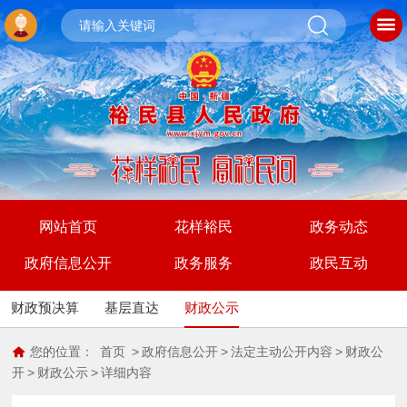
网站首页
花样裕民
政务动态
政府信息公开
政务服务
政民互动
财政预决算
基层直达
财政公示
您的位置：
首页
>
政府信息公开
>
法定主动公开内容
>
财政公
开
>
财政公示
>
详细内容