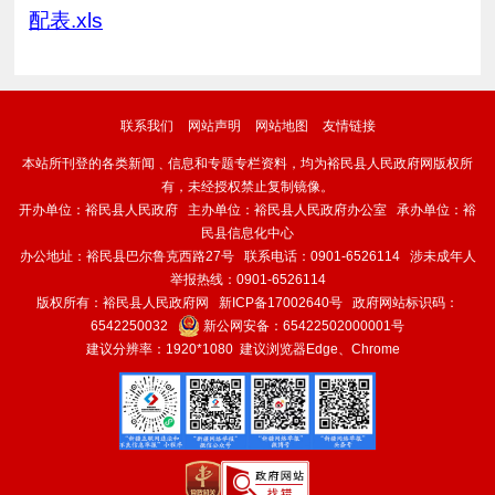
配表.xls
联系我们
网站声明
网站地图
友情链接
本站所刊登的各类新闻﹑信息和专题专栏资料，均为裕民县人民政府网版权所
有，未经授权禁止复制镜像。
开办单位：裕民县人民政府 主办单位：裕民县人民政府办公室 承办单位：裕
民县信息化中心
办公地址：裕民县巴尔鲁克西路27号 联系电话：0901-6526114 涉未成年人
举报热线：0901-6526114
版权所有：裕民县人民政府网
新ICP备17002640号
政府网站标识码：
6542250032
新公网安备：
65422502000001号
建议分辨率：1920*1080 建议浏览器Edge、Chrome