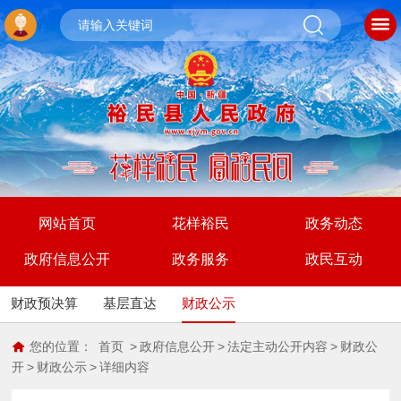
网站首页
花样裕民
政务动态
政府信息公开
政务服务
政民互动
财政预决算
基层直达
财政公示
您的位置：
首页
>
政府信息公开
>
法定主动公开内容
>
财政公
开
>
财政公示
>
详细内容