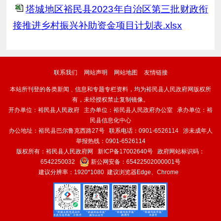
塔城地区裕民县2023年自治区第三批财政衔
接推进乡村振兴补助资金项目计划表.xlsx
联系我们
网站声明
网站地图
友情链接
本站所刊登的各类新闻﹑信息和专题专栏资料，均为裕民县人民政府网版权所
有，未经授权禁止复制镜像。
开办单位：裕民县人民政府 主办单位：裕民县人民政府办公室 承办单位：裕
民县信息化中心
办公地址：裕民县巴尔鲁克西路27号 联系电话：0901-6526114 涉未成年人
举报热线：0901-6526114
版权所有：裕民县人民政府网
新ICP备17002640号
政府网站标识码：
6542250032
新公网安备：
65422502000001号
建议分辨率：1920*1080 建议浏览器Edge、Chrome