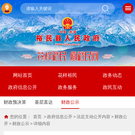
网站首页
花样裕民
政务动态
政府信息公开
政务服务
政民互动
财政预决算
基层直达
财政公示
您的位置：
首页
>
政府信息公开
>
法定主动公开内容
>
财政公
开
>
财政公示
>
详细内容